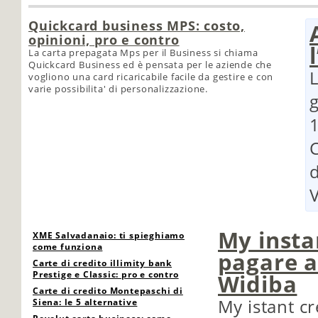
Quickcard business MPS: costo,
opinioni, pro e contro
La carta prepagata Mps per il Business si chiama
Quickcard Business ed è pensata per le aziende che
L
vogliono una card ricaricabile facile da gestire e con
varie possibilita' di personalizzazione.
g
d
My insta
XME Salvadanaio: ti spieghiamo
come funziona
pagare a
Carte di credito illimity bank
Prestige e Classic: pro e contro
Widiba
Carte di credito Montepaschi di
My istant cr
Siena: le 5 alternative