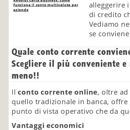
Revolut carta business: come
alleggerire 
funziona il conto multivaluta per
aziende
di credito c
Vediamo nel
se conviene
Quale conto corrente conviene
Scegliere il più conveniente e 
meno!!
Il
conto corrente online
, oltre a
quello tradizionale in banca, offre
punto di vista operativo che da q
Vantaggi economici