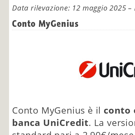
Data rilevazione: 12 maggio 2025 – F
Conto MyGenius
Conto MyGenius è il
conto 
banca UniCredit
. La versi
standard pari a 2,90€/mese e