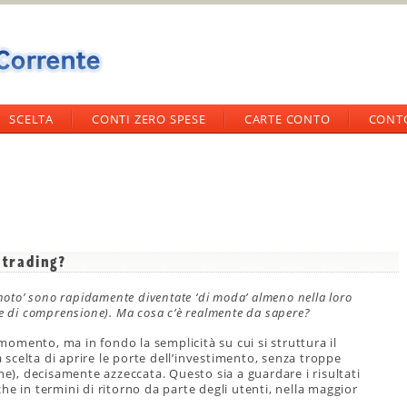
SCELTA
CONTI ZERO SPESE
CARTE CONTO
CONT
 trading?
gnoto’ sono rapidamente diventate ‘di moda’ almeno nella loro
zo e di comprensione). Ma cosa c’è realmente da sapere?
omento, ma in fondo la semplicità su cui si struttura il
 scelta di aprire le porte dell’investimento, senza troppe
he), decisamente azzeccata. Questo sia a guardare i risultati
he in termini di ritorno da parte degli utenti, nella maggior