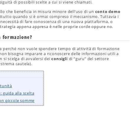
iguità di possibili scelte a cui si viene chiamati.
ello che beneficia in misura minore dell’uso di un
conto demo
attutto quando si è ormai compreso il meccanismo. Tuttavia i
necessità di fare conoscenza di una nuova piattaforma, o
trategia appena appresa è nelle proprie corde oppure no.
za formazione?
o fa perché non vuole spendere tempo di attività di formazione
non bisogna imparare a riconoscere delle informazioni utili a
 si scelga di avvalersi dei
consigli
di “guru” del settore
estrema cautela).
rtunità
: guida alla scelta
 con piccole somme