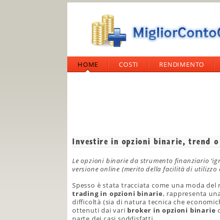
HOME
COSTI
RENDIMENTO
Investire in opzioni binarie, trend o
Le opzioni binarie da strumento finanziario ‘i
versione online (merito della facilità di utiliz
Spesso è stata tracciata come una moda del m
trading in opzioni binarie
, rappresenta una
difficoltà (sia di natura tecnica che economic
ottenuti dai vari
broker in opzioni binarie
c
parte dei casi soddisfatti.