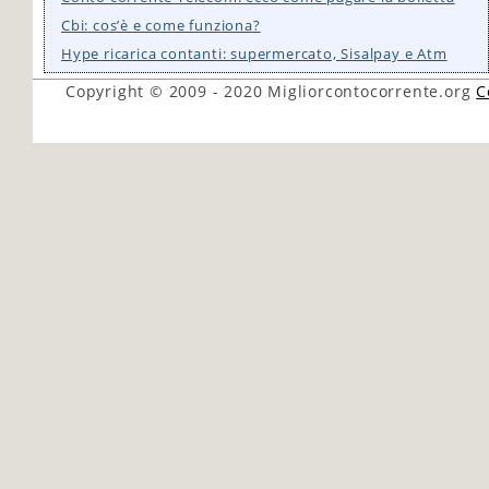
Cbi: cos’è e come funziona?
Hype ricarica contanti: supermercato, Sisalpay e Atm
Copyright © 2009 - 2020
Migliorcontocorrente.org
C