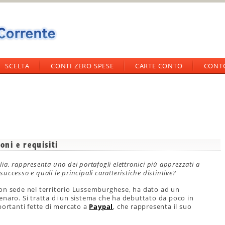
SCELTA
CONTI ZERO SPESE
CARTE CONTO
CONT
ni e requisiti
a, rappresenta uno dei portafogli elettronici più apprezzati a
successo e quali le principali caratteristiche distintive?
con sede nel territorio Lussemburghese, ha dato ad un
enaro. Si tratta di un sistema che ha debuttato da poco in
portanti fette di mercato a
Paypal
, che rappresenta il suo