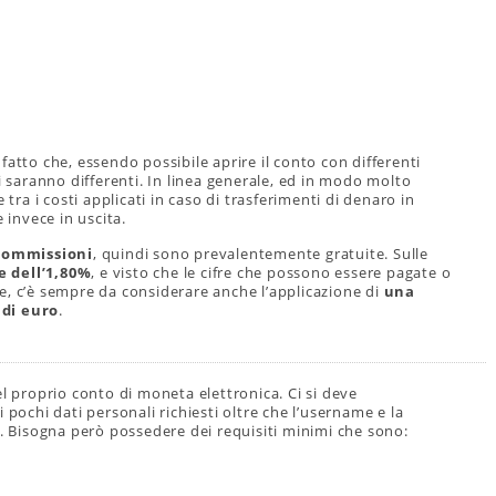
fatto che, essendo possibile aprire il conto con differenti
i saranno differenti. In linea generale, ed in modo molto
 tra i costi applicati in caso di trasferimenti di denaro in
 invece in uscita.
commissioni
, quindi sono prevalentemente gratuite. Sulle
 dell’1,80%
, e visto che le cifre che possono essere pagate o
e, c’è sempre da considerare anche l’applicazione di
una
 di euro
.
el proprio conto di moneta elettronica. Ci si deve
 pochi dati personali richiesti oltre che l’username e la
n. Bisogna però possedere dei requisiti minimi che sono: