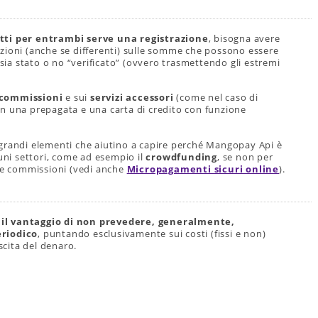
tti per entrambi serve una registrazione
, bisogna avere
itazioni (anche se differenti) sulle somme che possono essere
 sia stato o no “verificato” (ovvero trasmettendo gli estremi
commissioni
e sui
servizi accessori
(come nel caso di
n una prepagata e una carta di credito con funzione
 grandi elementi che aiutino a capire perché Mangopay Api è
cuni settori, come ad esempio il
crowdfunding
, se non per
lle commissioni (vedi anche
Micropagamenti sicuri online
).
 il vantaggio di non prevedere, generalmente,
eriodico
, puntando esclusivamente sui costi (fissi e non)
scita del denaro.