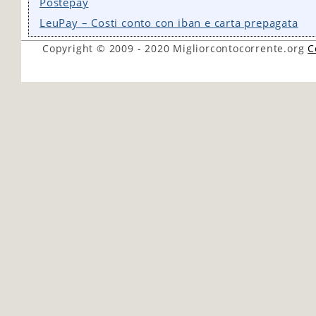
Postepay
LeuPay – Costi conto con iban e carta prepagata
Copyright © 2009 - 2020
Migliorcontocorrente.org
C