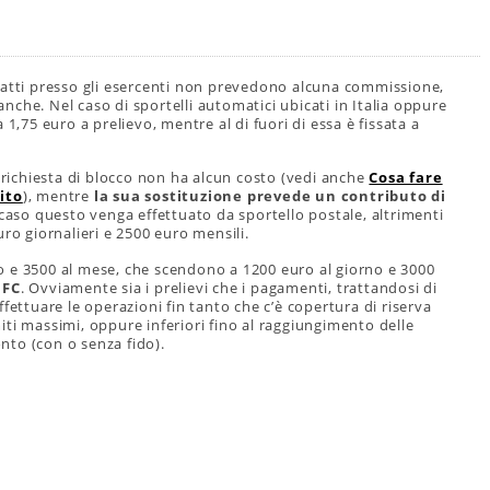
 fatti presso gli esercenti non prevedono alcuna commissione,
banche. Nel caso di sportelli automatici ubicati in Italia oppure
1,75 euro a prelievo, mentre al di fuori di essa è fissata a
a richiesta di blocco non ha alcun costo (vedi anche
Cosa fare
ito
), mentre
la sua sostituzione prevede un contributo di
 caso questo venga effettuato da sportello postale, altrimenti
ro giornalieri e 2500 euro mensili.
rno e 3500 al mese, che scendono a 1200 euro al giorno e 3000
NFC
. Ovviamente sia i prelievi che i pagamenti, trattandosi di
fettuare le operazioni fin tanto che c’è copertura di riserva
ti massimi, oppure inferiori fino al raggiungimento delle
onto (con o senza fido).