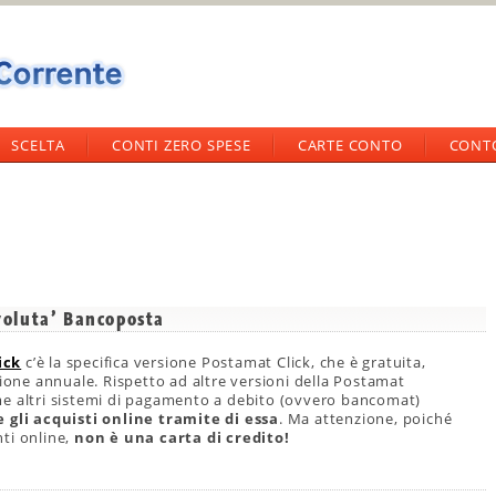
SCELTA
CONTI ZERO SPESE
CARTE CONTO
CONT
evoluta’ Bancoposta
ick
c’è la specifica versione Postamat Click, che è gratuita,
tione annuale. Rispetto ad altre versioni della Postamat
me altri sistemi di pagamento a debito (ovvero bancomat)
 gli acquisti online tramite di essa
. Ma attenzione, poiché
ti online,
non è una carta di credito!