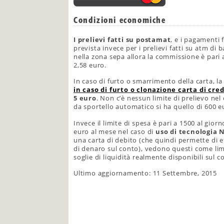
Condizioni economiche
I prelievi fatti su postamat
, e i pagamenti
prevista invece per i prelievi fatti su atm di 
nella zona sepa allora la commissione è pari a 
2,58 euro.
In caso di furto o smarrimento della carta, l
in caso di furto o clonazione carta di cred
5 euro
. Non c’è nessun limite di prelievo nel
da sportello automatico si ha quello di 600 eu
Invece il limite di spesa è pari a 1500 al gio
euro al mese nel caso di
uso di tecnologia 
una carta di debito (che quindi permette di ef
di denaro sul conto), vedono questi come limi
soglie di liquidità realmente disponibili sul c
Ultimo aggiornamento: 11 Settembre, 2015