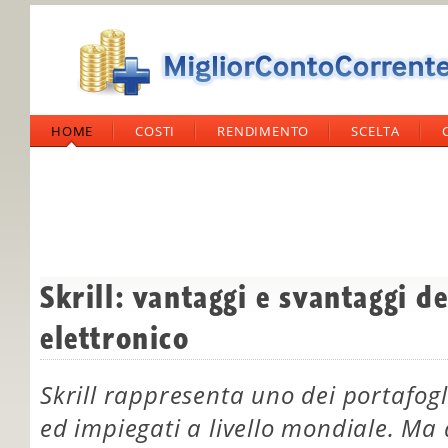
HOME
COSTI
RENDIMENTO
SCELTA
Skrill: vantaggi e svantaggi d
elettronico
Skrill rappresenta uno dei portafogli
ed impiegati a livello mondiale. Ma 