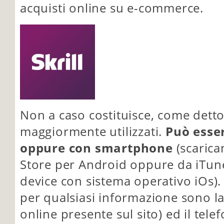
acquisti online su e-commerce.
Non a caso costituisce, come detto
maggiormente utilizzati.
Può esser
oppure con smartphone
(scarica
Store per Android oppure da iTune
device con sistema operativo iOs). I 
per qualsiasi informazione sono la
online presente sul sito) ed il telef