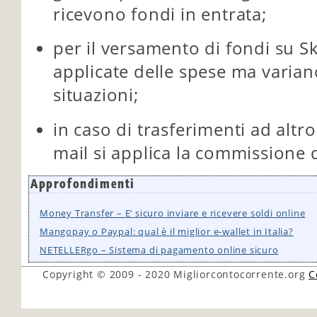
ricevono fondi in entrata;
per il versamento di fondi su S
applicate delle spese ma variano
situazioni;
in caso di trasferimenti ad altro
mail si applica la commissione d
Approfondimenti
Money Transfer – E’ sicuro inviare e ricevere soldi online
Mangopay o Paypal: qual è il miglior e-wallet in Italia?
NETELLERgo – Sistema di pagamento online sicuro
Copyright © 2009 - 2020
Migliorcontocorrente.org
C