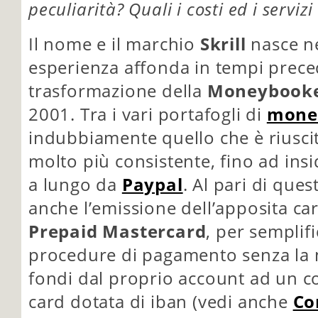
peculiarità? Quali i costi ed i servizi 
Il nome e il marchio
Skrill
nasce ne
esperienza affonda in tempi prece
trasformazione della
Moneybook
2001. Tra i vari portafogli di
monet
indubbiamente quello che è riusci
molto più consistente, fino ad ins
a lungo da
Paypal
. Al pari di que
anche l’emissione dell’apposita ca
Prepaid Mastercard
, per semplif
procedure di pagamento senza la n
fondi dal proprio account ad un c
card dotata di iban (vedi anche
Co