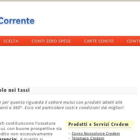
SCELTA
CONTI ZERO SPESE
CARTE CONTO
CONT
lo nei tassi
 per quanto riguarda il settore mutui con prodotti adatti alle
anti a 360°. Ecco nel particolare costi e condizioni dei migliori
tch costituiscono l’ossatura
Prodotti e Servizi Credem
tui, con buone prospettive sia
credito non eccessivamente
–
Conto Nonsolotre Credem
–
Telemaco Credem
Arancio
). A questo si