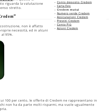
–
Conto deposito Credem
to riguarda la valutazione
–
Carta Ego
senso stretto.
–
Credem mutui
–
Numero verde Credem
 Credem”
–
Assicurazioni Credem
–
Prestiti Credem
–
Conto Più
e costruzione, non è affatto
–
Azioni Credem
roprie necessità, ed in alcuni
o al 95%.
ui 100 per cento, le offerte di Credem ne rappresentano in
r chi non ha da parte molti risparmi, ma vuole ugualmente
pria.