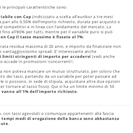
le principali caratteristiche sono:
riabile con Cap
(indicizzato a scelta all’euribor a tre mesi
a pari allo 0,50% dell’importo richiesto, durata per acquisto o
ad competitivi e in linea con l’andamento del mercato. La
ino all’80% per tutti, mentre per il variabile puro si può
 con Cap il tasso massimo è fissato al 7%
;
urata residua massima di 20 anni, e importo da finanziare non
o vantaggiosissimo spread. E’ interessante anche
i limiti stringenti di importo per accedervi
(vedi anche
o accade in promozioni ‘concorrenti’;
lata non poteva mancare un mutuo strutturato, per coloro che
to dei tassi, partendo da un variabile per poter passare ad
ole si possono, in sede di stipula, acquistare altre due opzioni
ter tornare al tasso fisso). Qui si ha un limite minimo di 50
e vanno all’1% dell’importo richiesto
.
con tassi agevolati o comunque appartenenti alla fascia
I tempi medi di erogazione della banca sono abbastanza
nute
.