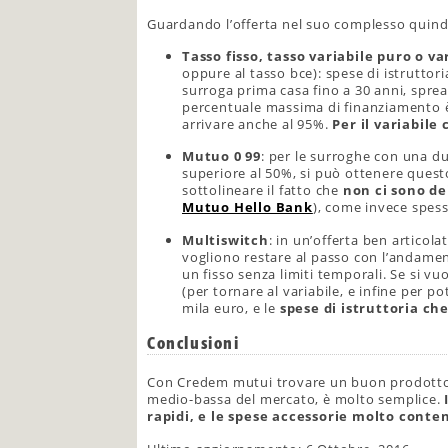
Guardando l’offerta nel suo complesso quindi 
Tasso fisso, tasso variabile puro o va
oppure al tasso bce): spese di istruttori
surroga prima casa fino a 30 anni, spre
percentuale massima di finanziamento è f
arrivare anche al 95%.
Per il variabile
Mutuo 0 99
: per le surroghe con una d
superiore al 50%, si può ottenere quest
sottolineare il fatto che
non ci sono de
Mutuo Hello Bank
), come invece spess
Multiswitch
: in un’offerta ben artico
vogliono restare al passo con l’andamen
un fisso senza limiti temporali. Se si vu
(per tornare al variabile, e infine per po
mila euro, e le
spese di istruttoria ch
Conclusioni
Con Credem mutui trovare un buon prodotto, 
medio-bassa del mercato, è molto semplice.
rapidi, e le spese accessorie molto conte