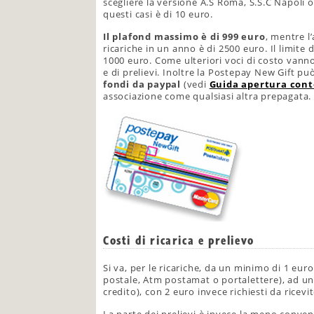
scegliere la versione A.S Roma, S.S.C Napoli o 
questi casi è di 10 euro.
Il plafond massimo è di 999 euro
, mentre 
ricariche in un anno è di 2500 euro. Il limite 
1000 euro. Come ulteriori voci di costo vanno 
e di prelievi. Inoltre la Postepay New Gift p
fondi da paypal
(vedi
Guida apertura cont
associazione come qualsiasi altra prepagata.
Costi di ricarica e prelievo
Si va, per le ricariche, da un minimo di 1 euro
postale, Atm postamat o portalettere), ad un 
credito), con 2 euro invece richiesti da ricevit