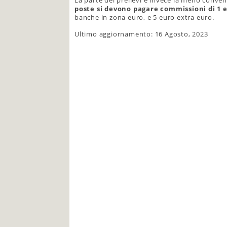
La parte dei prelievi è invece la meno conve
poste si devono pagare commissioni di 1 e
banche in zona euro, e 5 euro extra euro.
Ultimo aggiornamento: 16 Agosto, 2023