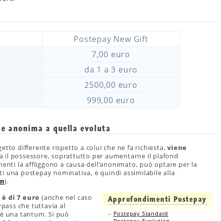
Postepay New Gift
7,00 euro
da 1 a 3 euro
2500,00 euro
999,00 euro
one anonima a quella evoluta
tto differente rispetto a colui che ne fa richiesta,
viene
ia il possessore, soprattutto per aumentarne il plafond
menti la affliggono a causa dell’anonimato, può optare per la
etti una postepay nominativa, e quindi assimilabile alla
in
).
 è di 7 euro
(anche nel caso
Approfondimenti Postepay
ypass che tuttavia al
 è una tantum. Si può
–
Postepay Standard
–
Postepay Evolution