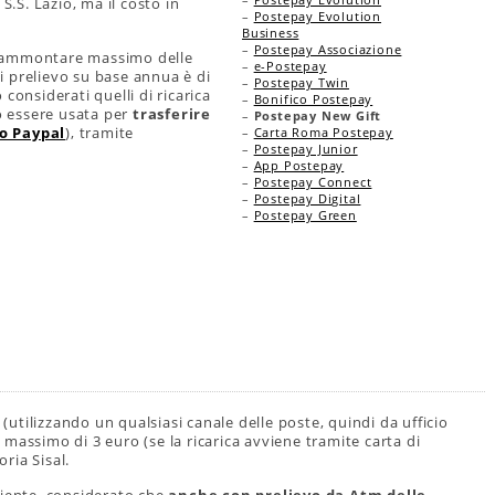
S.S. Lazio, ma il costo in
–
Postepay Evolution
Business
–
Postepay Associazione
l’ammontare massimo delle
–
e-Postepay
di prelievo su base annua è di
–
Postepay Twin
considerati quelli di ricarica
–
Bonifico Postepay
uò essere usata per
trasferire
–
Postepay New Gift
o Paypal
), tramite
–
Carta Roma Postepay
–
Postepay Junior
–
App Postepay
–
Postepay Connect
–
Postepay Digital
–
Postepay Green
 (utilizzando un qualsiasi canale delle poste, quindi da ufficio
massimo di 3 euro (se la ricarica avviene tramite carta di
oria Sisal.