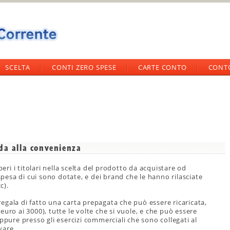
SCELTA
CONTI ZERO SPESE
CARTE CONTO
CONT
da alla convenienza
beri i titolari nella scelta del prodotto da acquistare od
 spesa di cui sono dotate, e dei brand che le hanno rilasciate
c).
regala di fatto una carta prepagata che può essere ricaricata,
uro ai 3000), tutte le volte che si vuole, e che può essere
ppure presso gli esercizi commerciali che sono collegati al
vare.