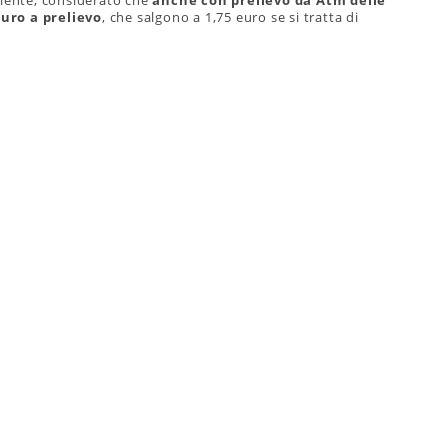
niente, considerato che
anche con prelievo da Atm delle
uro a prelievo
, che salgono a 1,75 euro se si tratta di