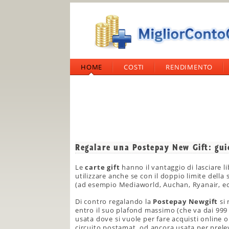
HOME
COSTI
RENDIMENTO
Regalare una Postepay New Gift: gui
Le
carte gift
hanno il vantaggio di lasciare li
utilizzare anche se con il doppio limite della
(ad esempio Mediaworld, Auchan, Ryanair, ec
Di contro regalando la
Postepay Newgift
si 
entro il suo plafond massimo (che va dai 999 e
usata dove si vuole per fare acquisti online o
circuito postamat, od ancora usata per prele