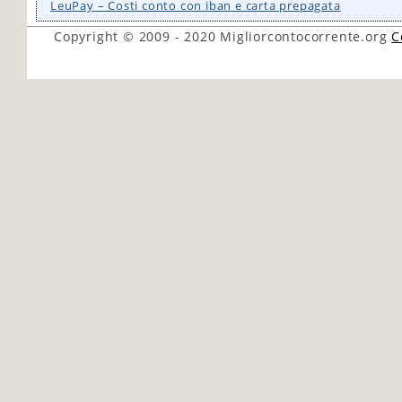
LeuPay – Costi conto con iban e carta prepagata
Copyright © 2009 - 2020
Migliorcontocorrente.org
C