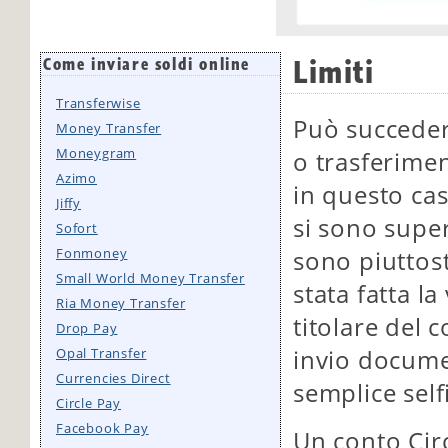
Limiti
Come inviare soldi online
Transferwise
Può succedere
Money Transfer
Moneygram
o trasferimen
Azimo
in questo ca
Jiffy
si sono supera
Sofort
Fonmoney
sono piuttost
Small World Money Transfer
stata fatta la
Ria Money Transfer
titolare del 
Drop Pay
Opal Transfer
invio documen
Currencies Direct
semplice selfi
Circle Pay
Facebook Pay
Un conto Cir