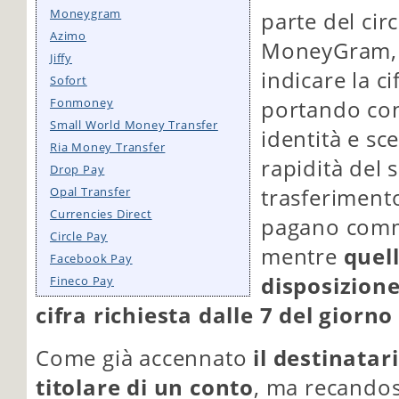
Moneygram
parte del circ
Azimo
MoneyGram, 
Jiffy
indicare la ci
Sofort
Fonmoney
portando con
Small World Money Transfer
identità e sce
Ria Money Transfer
rapidità del s
Drop Pay
Opal Transfer
trasferimento
Currencies Direct
pagano commi
Circle Pay
mentre
quel
Facebook Pay
disposizione
Fineco Pay
cifra richiesta dalle 7 del giorn
Come già accennato
il destinata
titolare di un conto
, ma recandos