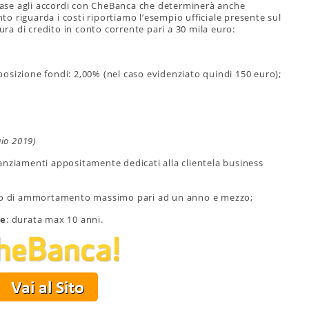
ase agli accordi con CheBanca che determinerà anche
 riguarda i costi riportiamo l’esempio ufficiale presente sul
tura di credito in conto corrente pari a 30 mila euro:
osizione fondi: 2,00% (nel caso evidenziato quindi 150 euro);
aio 2019)
finanziamenti appositamente dedicati alla clientela business
no di ammortamento massimo pari ad un anno e mezzo;
ne
: durata max 10 anni.