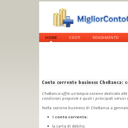
HOME
COSTI
RENDIMENTO
Conto corrente business CheBanca: co
CheBanca offre un’ampia sezione dedicata alle a
condizioni proposte e quali i principali servizi
Nella sezione business di CheBanca a gennai
il
conto corrente
;
la carta di debito;