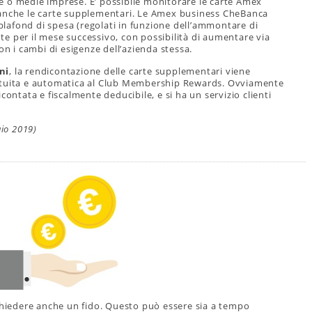
ole o medie imprese. E’ possibile monitorare le carte Amex
 anche le carte supplementari. Le Amex business CheBanca
lafond di spesa (regolati in funzione dell’ammontare di
e per il mese successivo, con possibilità di aumentare via
on i cambi di esigenze dell’azienda stessa.
ni
, la rendicontazione delle carte supplementari viene
 gratuita e automatica al Club Membership Rewards. Ovviamente
contata e fiscalmente deducibile, e si ha un servizio clienti
aio 2019)
ichiedere anche un fido. Questo può essere sia a tempo