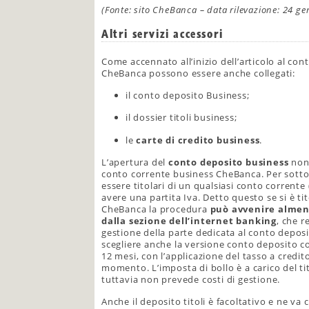
(Fonte: sito CheBanca – data rilevazione: 24 g
Altri servizi accessori
Come accennato all’inizio dell’articolo al co
CheBanca possono essere anche collegati:
il conto deposito Business;
il dossier titoli business;
le
carte di credito business
.
L’apertura del
conto deposito business
non 
conto corrente business CheBanca. Per sottos
essere titolari di un qualsiasi conto corren
avere una partita Iva. Detto questo se si è ti
CheBanca la procedura
può avvenire almen
dalla sezione dell’internet banking
, che r
gestione della parte dedicata al conto deposit
scegliere anche la versione conto deposito con
12 mesi, con l’applicazione del tasso a credit
momento. L’imposta di bollo è a carico del ti
tuttavia non prevede costi di gestione.
Anche il deposito titoli è facoltativo e ne va