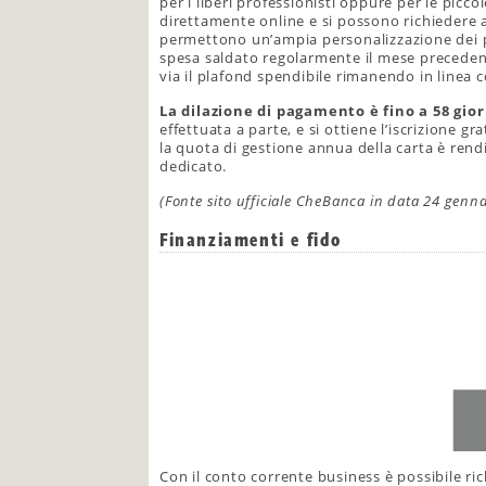
per i liberi professionisti oppure per le picc
direttamente online e si possono richiedere
permettono un’ampia personalizzazione dei p
spesa saldato regolarmente il mese precedent
via il plafond spendibile rimanendo in linea c
La dilazione di pagamento è fino a 58 gior
effettuata a parte, e si ottiene l’iscrizione
la quota di gestione annua della carta è rendi
dedicato.
(Fonte sito ufficiale CheBanca in data 24 genn
Finanziamenti e fido
Con il conto corrente business è possibile r