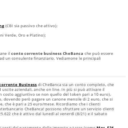
ng
(CBI sia passivo che attivo);
oni Verde, Oro e Platino);
mane il
conto corrente business CheBanca
che può essere
 ad un consulente finanziario. Vediamone le principali
corrente Business
di CheBanca sia un conto completo, che
uscite aziendali, anche on line. In più si può attivare il
 costo aggiuntivo se non quello del token pari a 10 euro),
o, dovendo però pagare un canone mensile di 2 euro, che si
, che è pari a 25 euro/mese. Ricordiamo che i clienti
nterbancario CheBanca! possono sfruttare un servizio clienti
.622 che è attivo dal lunedì al venerdì (8/21) e il sabato
, i costi del pagamento delle imposte e tasse (come
Mav
,
F24
,