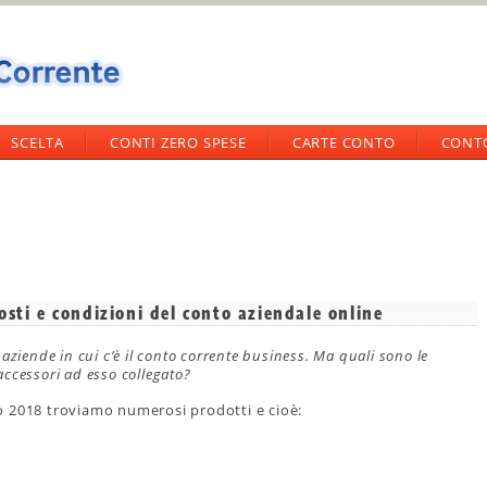
SCELTA
CONTI ZERO SPESE
CARTE CONTO
CONT
sti e condizioni del conto aziendale online
ziende in cui c’è il conto corrente business. Ma quali sono le
 accessori ad esso collegato?
o 2018 troviamo numerosi prodotti e cioè: