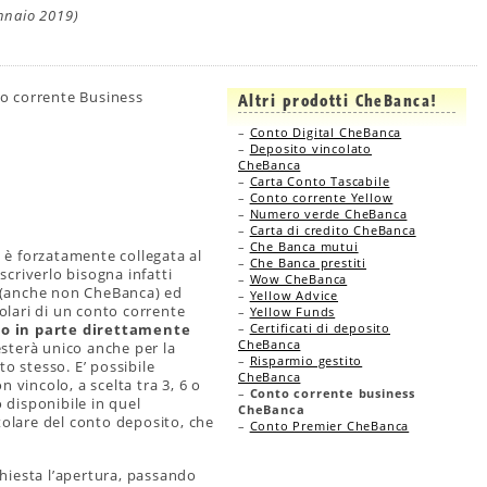
ennaio 2019)
nto corrente Business
Altri prodotti CheBanca!
–
Conto Digital CheBanca
–
Deposito vincolato
CheBanca
–
Carta Conto Tascabile
–
Conto corrente Yellow
–
Numero verde CheBanca
–
Carta di credito CheBanca
–
Che Banca mutui
è forzatamente collegata al
–
Che Banca prestiti
criverlo bisogna infatti
–
Wow CheBanca
te (anche non CheBanca) ed
–
Yellow Advice
tolari di un conto corrente
–
Yellow Funds
–
Certificati di deposito
o in parte direttamente
CheBanca
esterà unico anche per la
–
Risparmio gestito
o stesso. E’ possibile
CheBanca
 vincolo, a scelta tra 3, 6 o
–
Conto corrente business
o disponibile in quel
CheBanca
tolare del conto deposito, che
–
Conto Premier CheBanca
 chiesta l’apertura, passando