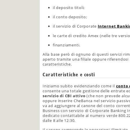
il deposito titoli;
il conto deposito;
il servizio di Corporate
Internet Banki
le carte di credito Amex (nelle tre versi
finanziamenti.
Alla base però di ognuno di questi servizi ri
aperto tramite una filiale oppure riferendosi
caratteristiche.
Caratteristiche e costi
Iniziamo subito evidenziando come il
conto 
consente una totale gestione delle entrate ed 
servizio di CBI attivo
(che non prevede alcun
oppure inserire CheBanca nel servizio passiv
va ad aggiungere al canone del conto corrente
Business con servizio di Corporate Banking I
dedicato contattabile al numero verde 800.225
dalle 8 alle 12:30.
Il canone comprende le operazioni illimitate