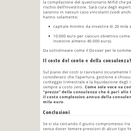
la compilazione del questionario Mifid che pe
rischio dell’investitore. Sarà cura degli espe
saranno in nessun caso vincolanti (vedi anc
hanno solamente:
capitale minimo da investire di 20 mila 
10.000 euro per ciascun obiettivo come c
investire almeno 40.000 euro).
Da sottolineare come il Dossier per le somme
Il costo del conto e della consulenza
Sul piano dei costi si ravvisano sicuramente l
considerato che l’apertura, gestione e chiusu
conteggio trimestrale e la liquidazione degli 
sempre a costo zero.
Come sola voce va con
“prezzo” della consulenza che è pari allo
il costo complessivo annuo della consule
mila euro
.
Conclusioni
Se si sta cercando il giusto compromesso tra
senza dover temere pressioni di alcun tipo Y