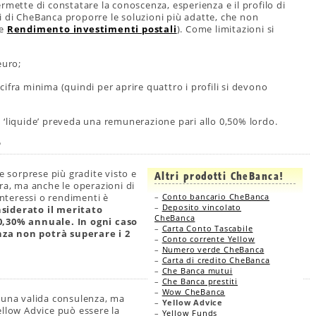
rmette di constatare la conoscenza, esperienza e il profilo di
rti di CheBanca proporre le soluzioni più adatte, che non
he
Rendimento investimenti postali
). Come limitazioni si
euro;
ifra minima (quindi per aprire quattro i profili si devono
 ‘liquide’ preveda una remunerazione pari allo 0,50% lordo.
?
e sorprese più gradite visto e
Altri prodotti CheBanca!
ra, ma anche le operazioni di
interessi o rendimenti è
–
Conto bancario CheBanca
–
Deposito vincolato
siderato il meritato
CheBanca
 0,30% annuale. In ogni caso
–
Carta Conto Tascabile
nza non potrà superare i 2
–
Conto corrente Yellow
–
Numero verde CheBanca
–
Carta di credito CheBanca
–
Che Banca mutui
–
Che Banca prestiti
–
Wow CheBanca
 una valida consulenza, ma
–
Yellow Advice
ellow Advice può essere la
–
Yellow Funds