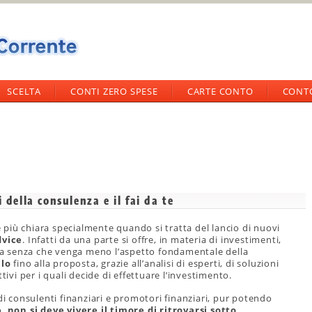
SCELTA
CONTI ZERO SPESE
CARTE CONTO
CONT
 della consulenza e il fai da te
più chiara specialmente quando si tratta del lancio di nuovi
dvice
. Infatti da una parte si offre, in materia di investimenti,
omia senza che venga meno l’aspetto fondamentale della
llo
fino alla proposta, grazie all’analisi di esperti, di soluzioni
tivi per i quali decide di effettuare l’investimento.
di consulenti finanziari e promotori finanziari, pur potendo
o,
non si deve vivere il timore di ritrovarsi sotto