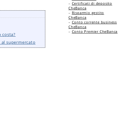
–
Certificati di deposito
CheBanca
–
Risparmio gestito
CheBanca
–
Conto corrente business
CheBanca
–
Conto Premier CheBanca
o costa?
e al supermercato