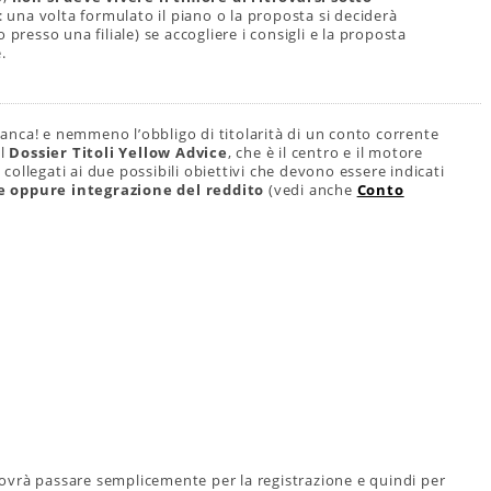
: una volta formulato il piano o la proposta si deciderà
presso una filiale) se accogliere i consigli e la proposta
.
eBanca! e nemmeno l’obbligo di titolarità di un conto corrente
il
Dossier Titoli Yellow Advice
, che è il centro e il motore
o collegati ai due possibili obiettivi che devono essere indicati
le oppure integrazione del reddito
(vedi anche
Conto
i dovrà passare semplicemente per la registrazione e quindi per