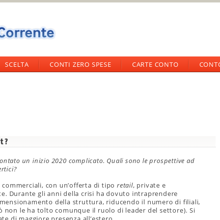
SCELTA
CONTI ZERO SPESE
CARTE CONTO
CONT
it?
frontato un inizio 2020 complicato. Quali sono le prospettive ad
rtici?
commerciali, con un’offerta di tipo
retail
, private e
e. Durante gli anni della crisi ha dovuto intraprendere
imensionamento della struttura, riducendo il numero di filiali,
 non le ha tolto comunque il ruolo di leader del settore). Si
tate di maggiore presenza all’estero .