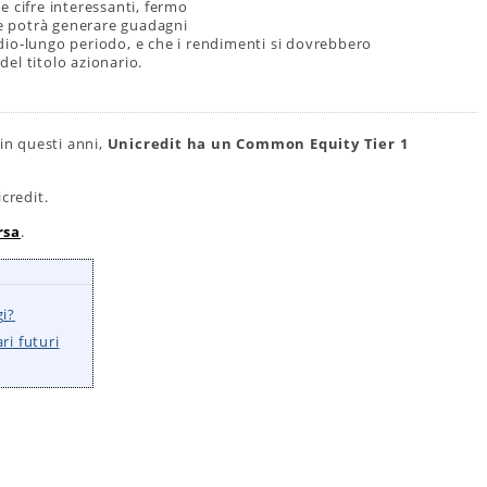
le cifre interessanti, fermo
he potrà generare guadagni
dio-lungo periodo, e che i rendimenti si dovrebbero
el titolo azionario.
 in questi anni,
Unicredit ha un Common Equity Tier 1
credit.
rsa
.
gi?
ri futuri