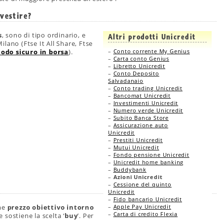
vestire?
s
, sono di tipo ordinario, e
Altri prodotti Unicredit
lano (Ftse It All Share, Ftse
odo sicuro in borsa
).
–
Conto corrente My Genius
–
Carta conto Genius
–
Libretto Unicredit
–
Conto Deposito
Salvadanaio
–
Conto trading Unicredit
–
Bancomat Unicredit
–
Investimenti Unicredit
–
Numero verde Unicredit
–
Subito Banca Store
–
Assicurazione auto
Unicredit
–
Prestiti Unicredit
–
Mutui Unicredit
–
Fondo pensione Unicredit
–
Unicredit home banking
–
Buddybank
–
Azioni Unicredit
–
Cessione del quinto
Unicredit
–
Fido bancario Unicredit
ome
prezzo obiettivo intorno
–
Apple Pay Unicredit
–
Carta di credito Flexia
e sostiene la scelta ‘
buy
’. Per