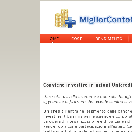
HOME
COSTI
RENDIMENTO
Conviene investire in azioni Unicred
Unicredit, a livello azionario e non solo, ha af
oggi anche in funzione del recente cambio ai ve
Unicredit
rientra nel segmento delle banche 
investment banking per le aziende e corporat
un’opera di riorganizzazione e di parziale rid
vendendo alcune partecipazioni all’estero (ciò
tratta infatti di una delle banche italiane do